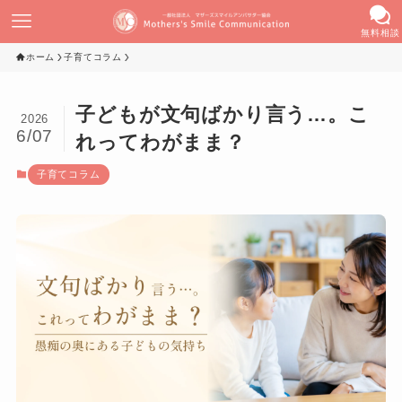
無料相談
ホーム
子育てコラム
子どもが文句ばかり言う…。こ
2026
6/07
れってわがまま？
子育てコラム