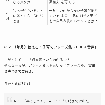
なる声かけ
調整力”を育てる
“いい子”でいること
一見手のかからない子ほど抱え
4
の落とし穴に気づく
ている“本音”。親の期待と子ど
月
とき
もの自己表現のバランスとは？
✅ 2. 《毎月》使える！子育てフレーズ集（PDF＋音声）
「早くして！」「何回言ったらわかるの？」
そんな一言が、ガラッと変わる言いかえフレーズを、
実践・
音声つきでご紹介。
📄たとえば6月は…
NG：「早くして！」 → OK：「〇時までに出た