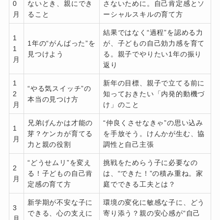
0
ないとき、親にでき
さないために。自己肯定感とソ
月
ること
ーシャルスキルの育て方
結果ではなく“過程”を認める力
1
1年の“がんばった”を
が、子どもの自己効力感を育て
1
見つけよう
る。親子でやりたい1年の振り
月
返り
1
新年の目標、親子で立てる前に
“やる気スイッチ”の
2
知っておきたい「内発的動機づ
本当の見つけ方
月
け」のこと
兄弟げんかは才能の
“仲良くさせなきゃ”の思い込み
1
芽？ケンカが育てる
を手放そう。けんかが生む、協
月
力と親の役割
調性と自己主張
“どうせムリ”を変え
挑戦をためらう子に必要なの
2
る！子どもの自己肯
は、“できた！”の積み重ね。家
月
定感の育て方
庭でできる工夫とは？
新学期が不安な子に
環境の変化に敏感な子に、どう
3
できる、心の支えに
寄り添う？親の安心感が“自己
月