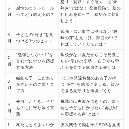
怒り・癇癪・すぐ泣く…は“未
5
感情のコントロール
熟さ”ではなく“発達段階”。脳の
月
ってどう教えるの？
仕組みを知って、穏やかに対応
しよう
勉強・習い事では測れない“興
6
子どもの“好き”を見
味の芽”を見つけ、家庭の中で
月
つける3つのヒント
伸ばしていく方法とは？
“勉強しなさい！”を
学校がない夏だからこそ見直し
7
言わずに学びを応援
たい“学びの姿勢”。自分から学
月
する方法
ぶ子を育てる家庭の工夫とは
繊細な子・こだわり
HSCや発達特性のある子が持
8
が強い子の才能と育
つ“感性”を武器に変える。親が
月
て方
できる見守りと環境づくり
失敗したとき、子ど
挑戦には失敗がつきもの。落ち
9
もの心に寄り添う言
込む子どもにかけたい“再挑戦
月
葉
を応援する声”とは？
1
友だちとうまくいか
友人関係で悩む子のSOSを見逃